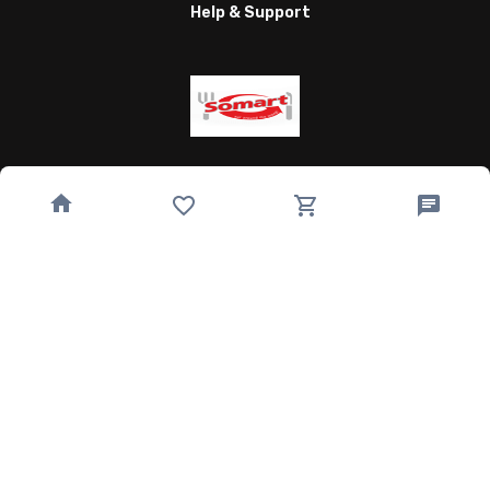
Help & Support
Wagnergasse 24, 07743 Jena, Germany
bestellung@somart.de
493641224850
Quick Links
Home
Speisekarte