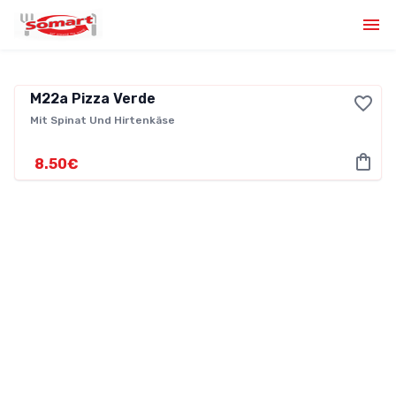
M22a
Pizza Verde
Not
Mit Spinat Und Hirtenkäse
vailable
Now
8.50€