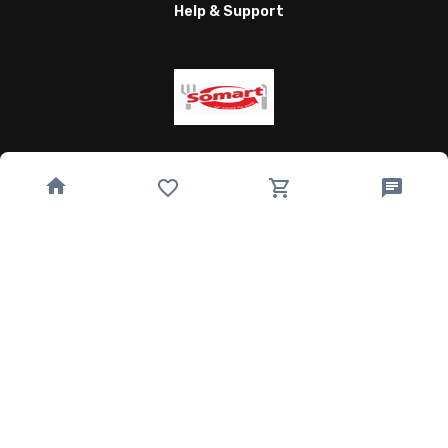
Help & Support
Wagnergasse 24, 07743 Jena, Germany
bestellung@somart.de
493641224850
Quick Links
Home
Speisekarte