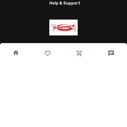
Help & Support
Wagnergasse 24, 07743 Jena, Germany
bestellung@somart.de
493641224850
Quick Links
Home
Speisekarte