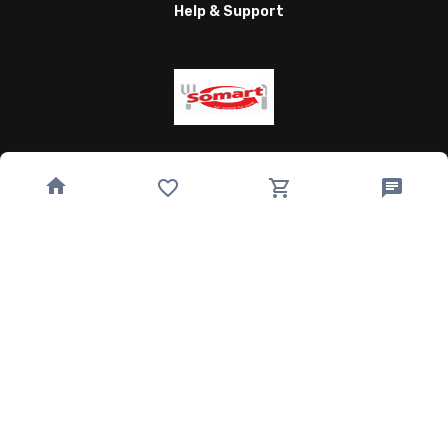
Help & Support
Wagnergasse 24, 07743 Jena, Germany
bestellung@somart.de
493641224850
Quick Links
Home
Speisekarte