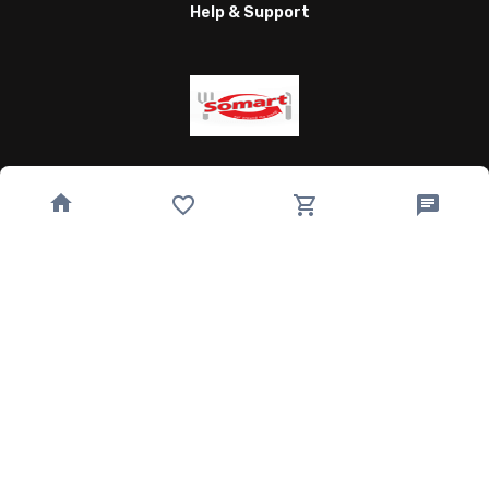
Help & Support
Wagnergasse 24, 07743 Jena, Germany
bestellung@somart.de
493641224850
Quick Links
Home
Speisekarte