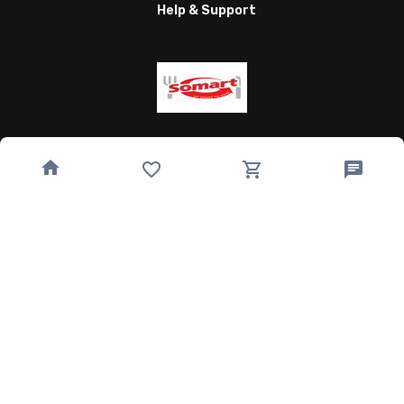
Help & Support
Wagnergasse 24, 07743 Jena, Germany
bestellung@somart.de
493641224850
Quick Links
Home
Speisekarte