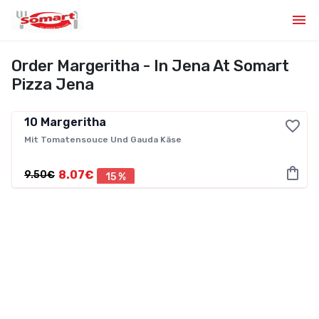
Order Margeritha - In Jena At Somart
Pizza Jena
10
Margeritha
Mit Tomatensouce Und Gauda Käse
8.07€
9.50€
15 %