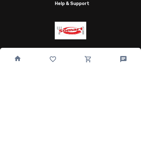
Help & Support
Wagnergasse 24, 07743 Jena, Germany
bestellung@somart.de
493641224850
Quick Links
Home
Speisekarte