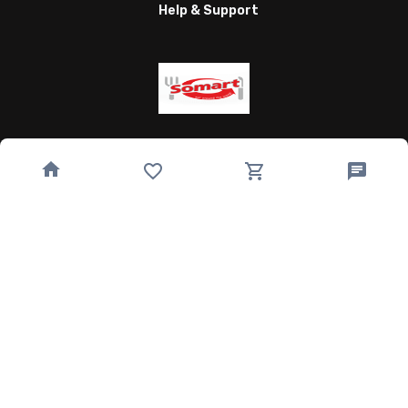
Help & Support
Wagnergasse 24, 07743 Jena, Germany
bestellung@somart.de
493641224850
Quick Links
Home
Speisekarte