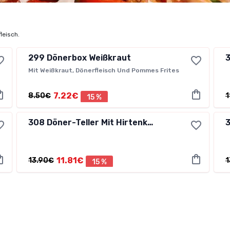
ﬂeisch.
299
Dönerbox Weißkraut
Mit Weißkraut, Dönerfleisch Und Pommes Frites
7.22€
8.50€
1
15 %
308
Döner-Teller Mit Hirtenkäse
11.81€
13.90€
1
15 %