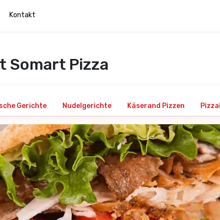
Kontakt
at Somart Pizza
ische Gerichte
Nudelgerichte
Käserand Pizzen
Pizza