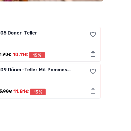
305
Döner-Teller
10.11€
1.90€
15 %
309
Döner-Teller Mit Pommes Frites
11.81€
3.90€
15 %