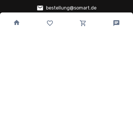
bestellung@somart.de
493641224850
Quick Links
Home
Speisekarte
Kategorien
Kontakt
Pizzen
American Pizzen